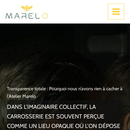
Aller
Sinistre Auto ? Reprenez le
Zéro avance de Frais !
au
pouvoir.
contenu
Transparence totale : Pourquoi nous n’avons rien à cacher à
l’Atelier Marelo
DANS L’IMAGINAIRE COLLECTIF, LA
CARROSSERIE EST SOUVENT PERÇUE
COMME UN LIEU OPAQUE OÙ L’ON DÉPOSE