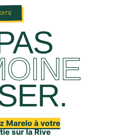
OITE
 PAS
MOINE
SER.
z Marelo à votre
ie sur la Rive