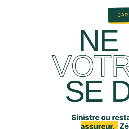
CAR
NE 
VOTR
SE 
Sinistre ou rest
assureur.
Zér