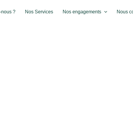
Sinistre Auto ? Reprenez le pouvoir.
Zéro avance de Frais !
-nous ?
Nos Services
Nos engagements
Nous co