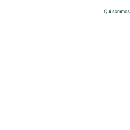
Aller
Marelo
au
Qui sommes
contenu