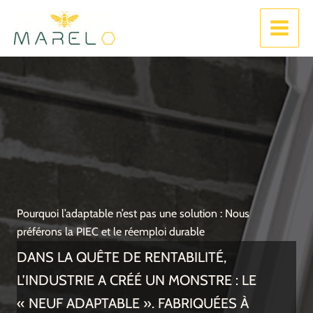
Aller
Sinistre Auto ? Reprenez le
Zéro avance de Frais !
au
pouvoir.
contenu
Pourquoi l’adaptable n’est pas une solution : Nous
préférons la PIEC et le réemploi durable
DANS LA QUÊTE DE RENTABILITÉ,
L’INDUSTRIE A CRÉÉ UN MONSTRE : LE
« NEUF ADAPTABLE ». FABRIQUÉES À